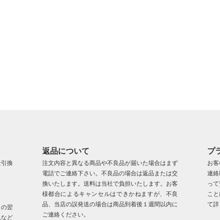
返品について
プ
金引換
注文内容と異なる商品や不良品が届いた場合はまず
お客
電話でご連絡下さい。不良品の場合は返品または交
連絡
換いたします。送料は当社で負担いたします。お客
って
様都合によるキャンセルはできかねますが、不良
こと
品、当店の誤発送の場合は商品到着後１週間以内に
て詳
日の翌
ご連絡ください。
況など