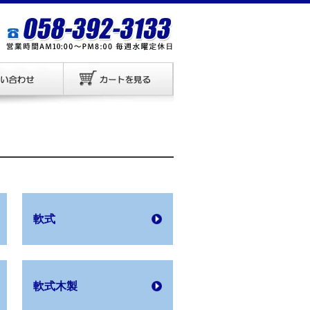
軟式
軟式木製