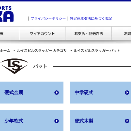
｜
｜
｜
プライバシーポリシー
特定商取引法に基づく表記
ホーム
ルイスビルスラッガー カテゴリ
ルイスビルスラッガー バット
バット
硬式金属
中学硬式
少年軟式
硬式木製