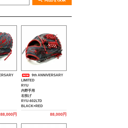
VERSARY
9th ANNIVERSARY
LIMITED
RYU
内野手用
右投げ
RYU-602LTD
BLACK×RED
88,000円
88,000円