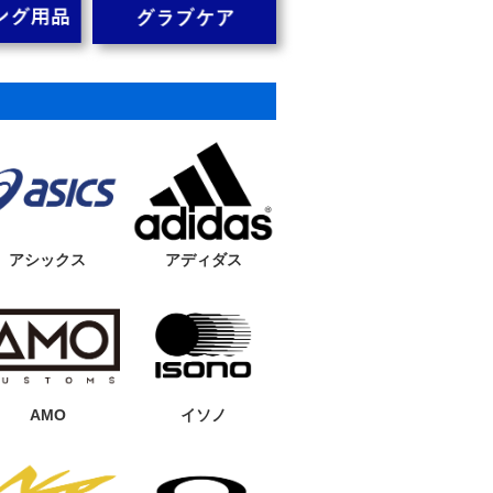
maged Cap
59FIFTY Sakuranagashi 桜
ンキース ブ
流し ロサンゼルス・ドジャー
ス スノーグレー/ストームグ
レー
6,820円
6,820円
9 HLIMITE
RYU-701 LIMITED BL
ACKPINK