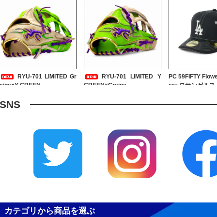
RYU-701 LIMITED Gr
RYU-701 LIMITED Y
PC 59FIFTY Flow
eige×Y GREEN
GREEN×Greige
ery ロサンゼル
ス ブラック
SNS
72,600円
72,600円
59FIFTY Tonal Logo サンデ
59FIFTY オリックス・バファ
59FIFTY オリ
カテゴリから商品を選ぶ
ィエゴ・パドレス ブラック
ローズ ネイビー
ローズ クローム