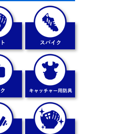
ラファイト/ネイビー
6,600円
6,820円
E SORAYAM
59FIFTY HAJIME SORAYAM
ディエゴ･パ
A TPUロゴ ロサンゼルス・ド
ウッド
ジャース ダークロイヤル
6,930円
6,930円