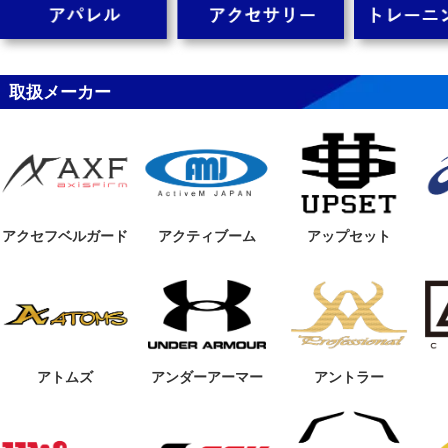
取扱メーカー
59FIFTY Sakuranagashi 桜
59FIFTY Sakuranagashi 桜
59FIFTY MLB Da
流し オークランド・アスレチ
流し ニューヨーク・ヤンキー
ニューヨーク・ヤ
ックス グレー/ストームグレ
ス サンディリネン/グレー
ラック
ー
6,820円
6,820円
59FIFTY MLB Damaged Den
RYU-D99LIMITED
RYU-D9
im ロサンゼルス・ドジャー
BLACKPINK
D BLACKPINK
ス ウォッシュドデニム