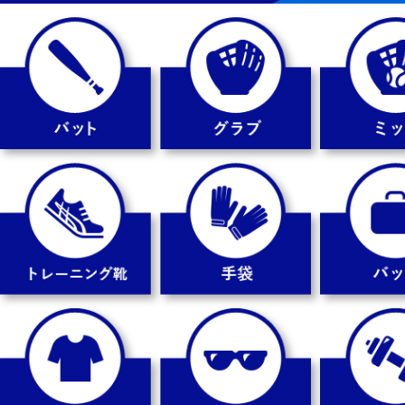
ーキ
6,820円
6,600円
59FIFTY Tonal Logo ロサン
59FIFTY Tonal Logo ヒュー
59FIFTY HAJIM
ゼルス・ドジャース ナイトシ
ストン・アストロズ トーステ
A TPUロゴ サン
フトネイビー
ッドピーナッツ/バーントウッ
ドレス バーント
ド
6,820円
6,820円