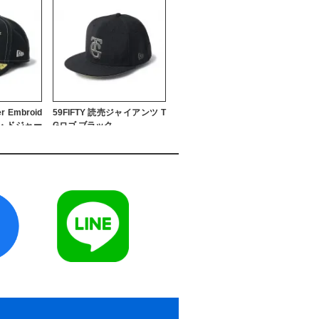
er Embroid
59FIFTY 読売ジャイアンツ T
ス・ドジャー
Gロゴ ブラック
6,600円
6,600円
ックス・バファ
59FIFTY Tonal Logo ニュー
ホワイト/カ
ヨーク・ヤンキース ダークグ