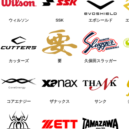
6,820円
72,600円
RYU-701H LIMITED B
【OAKLEY】BATTING GLO
【OAKLEY】BAT
LACKPINK
VES Striking Glove 2.0
VES Striking Glov
72,600円
6,050円