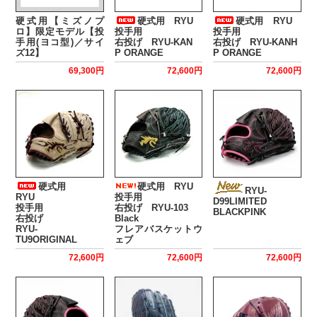
硬式用【ミズノプ
硬式用 RYU
硬式用 RYU
ロ】限定モデル【投
投手用
投手用
手用(ヨコ型)／サイ
右投げ RYU-KAN
右投げ RYU-KANH
ズ12】
P ORANGE
P ORANGE
69,300円
72,600円
72,600円
硬式用
硬式用 RYU
RYU-
RYU
投手用
D99LIMITED
投手用
右投げ RYU-103
BLACKPINK
右投げ
Black
RYU-
フレアバスケットウ
TU9ORIGINAL
ェブ
72,600円
72,600円
72,600円