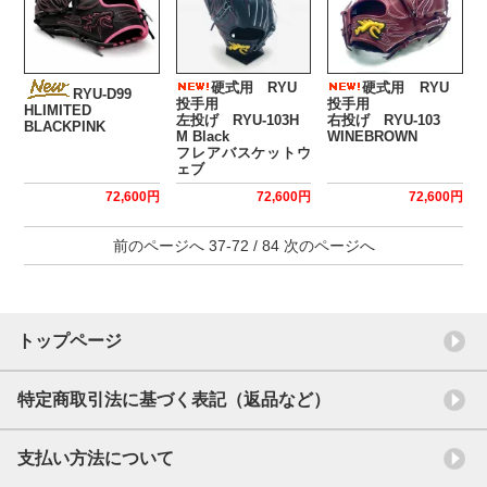
硬式用 RYU
硬式用 RYU
RYU-D99
投手用
投手用
HLIMITED
左投げ RYU-103H
右投げ RYU-103
BLACKPINK
M Black
WINEBROWN
フレアバスケットウ
ェブ
72,600円
72,600円
72,600円
前のページへ
37-72 / 84
次のページへ
トップページ
特定商取引法に基づく表記（返品など）
支払い方法について