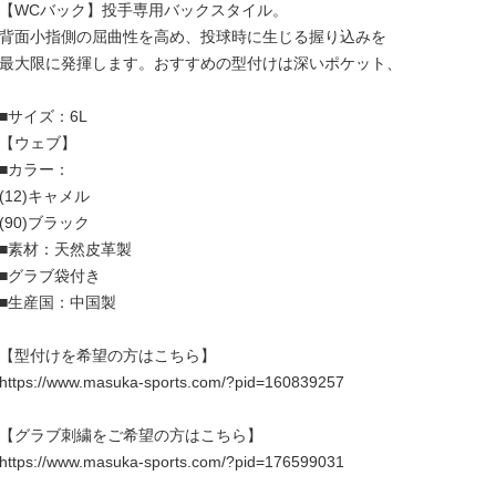
【WCバック】投手専用バックスタイル。
背面小指側の屈曲性を高め、投球時に生じる握り込みを
最大限に発揮します。おすすめの型付けは深いポケット、
■サイズ：6L
【ウェブ】
■カラー：
(12)キャメル
(90)ブラック
■素材：天然皮革製
■グラブ袋付き
■生産国：中国製
【型付けを希望の方はこちら】
https://www.masuka-sports.com/?pid=160839257
【グラブ刺繍をご希望の方はこちら】
https://www.masuka-sports.com/?pid=176599031