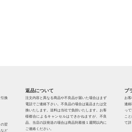
返品について
プ
金引換
注文内容と異なる商品や不良品が届いた場合はまず
お客
電話でご連絡下さい。不良品の場合は返品または交
連絡
換いたします。送料は当社で負担いたします。お客
って
様都合によるキャンセルはできかねますが、不良
こと
品、当店の誤発送の場合は商品到着後１週間以内に
て詳
日の翌
ご連絡ください。
況など