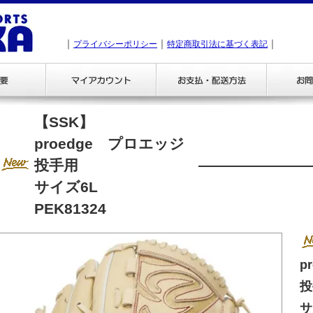
｜
｜
｜
プライバシーポリシー
特定商取引法に基づく表記
【SSK】
proedge プロエッジ
投手用
サイズ6L
PEK81324
p
投
サ