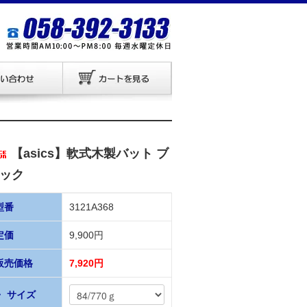
【asics】軟式木製バット ブ
ック
型番
3121A368
定価
9,900円
販売価格
7,920円
・ サイズ