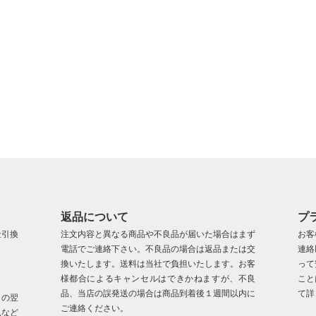
返品について
プ
金引換
注文内容と異なる商品や不良品が届いた場合はまず
お客
電話でご連絡下さい。不良品の場合は返品または交
連絡
換いたします。送料は当社で負担いたします。お客
って
様都合によるキャンセルはできかねますが、不良
こと
品、当店の誤発送の場合は商品到着後１週間以内に
て詳
日の翌
ご連絡ください。
況など