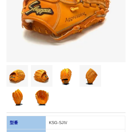
型番
KSG-SJⅣ