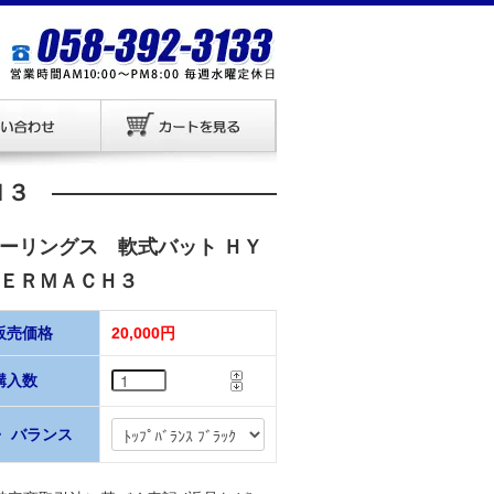
Ｈ３
ーリングス 軟式バット ＨＹ
ＥＲＭＡＣＨ３
販売価格
20,000円
購入数
・ バランス