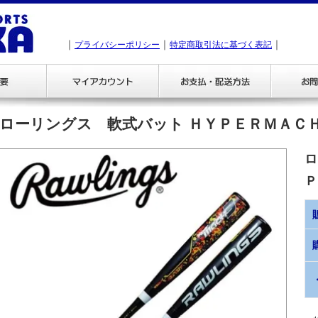
｜
｜
｜
プライバシーポリシー
特定商取引法に基づく表記
ローリングス 軟式バット ＨＹＰＥＲＭＡＣ
ロ
Ｐ