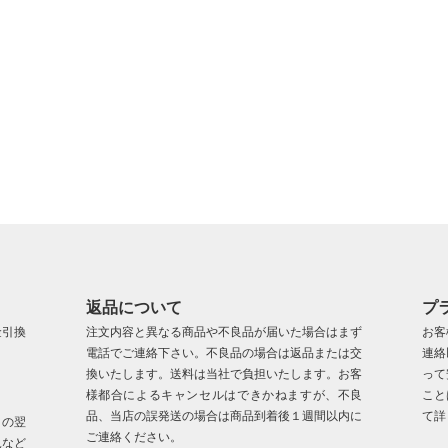
返品について
プ
金引換
注文内容と異なる商品や不良品が届いた場合はまず
お客
電話でご連絡下さい。不良品の場合は返品または交
連絡
換いたします。送料は当社で負担いたします。お客
って
様都合によるキャンセルはできかねますが、不良
こと
品、当店の誤発送の場合は商品到着後１週間以内に
て詳
日の翌
ご連絡ください。
況など