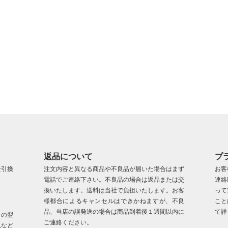
返品について
プ
金引換
注文内容と異なる商品や不良品が届いた場合はまず
お客
電話でご連絡下さい。不良品の場合は返品または交
連絡
換いたします。送料は当社で負担いたします。お客
って
様都合によるキャンセルはできかねますが、不良
こと
品、当店の誤発送の場合は商品到着後１週間以内に
て詳
日の翌
ご連絡ください。
況など