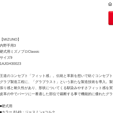
【MIZUNO】
内野手用3
硬式用ミズノプロClassic
サイズ9
1AJGH30023
王道のコンセプト「フィット感」。伝統と革新を想いで紡ぐコンセプト
グラブ製造工程に、「グラブラスト」という新たな製造技術を導入。製
張り感と耐久性があり、形状についてくる馴染みやすさフィット感を実
皮革の中でパーツに一番適した部位で裁断する事で機能的に優れたグラ
■硬式用
■カラー 8149：ジャスミン×コルク