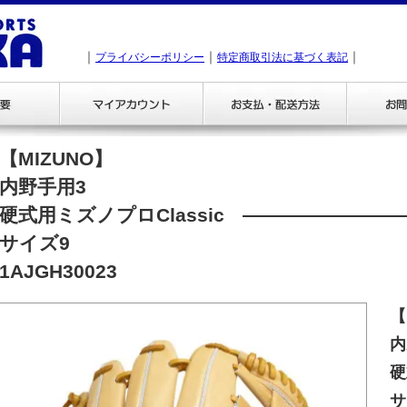
｜
｜
｜
プライバシーポリシー
特定商取引法に基づく表記
【MIZUNO】
内野手用3
硬式用ミズノプロClassic
サイズ9
1AJGH30023
【
内
硬
サ