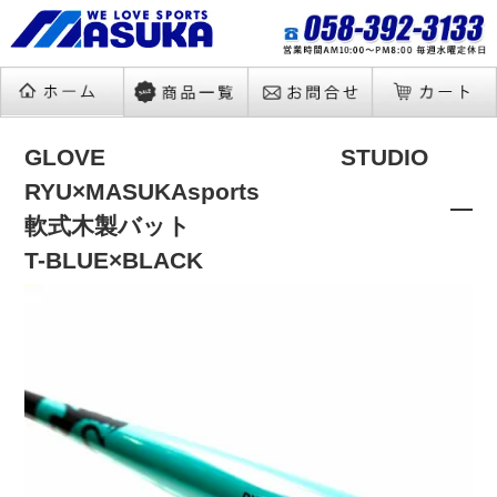
GLOVE STUDIO
RYU×MASUKAsports
軟式木製バット
T-BLUE×BLACK