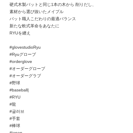
硬式木製バットと同じ1本の木から 削りだし、
素材から選び抜いたメイプル
バット職人こだわりの最適バランス
新たな軟式革命をあなたに
RYUを纏え
#glovestudioRyu
#Ryuグローブ
#orderglove
#オーダーグローブ
#オーダーグラブ
#野球
#baseball|
#RYU
#龍
#글러브
#手套
#棒球
#japan