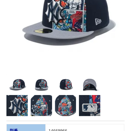
型番
14669966