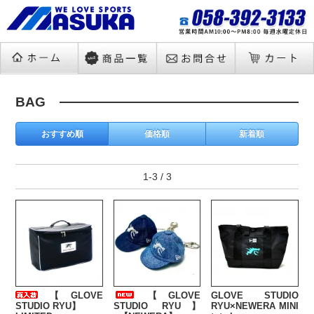
BAG
おすすめ順
価格順
新着順
1-3 / 3
【GLOVE
【GLOVE
GLOVE STUDIO
STUDIO RYU】
STUDIO RYU】
RYU×NEWERA MINI